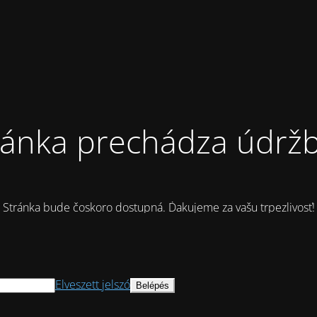
ránka prechádza údrž
Stránka bude čoskoro dostupná. Ďakujeme za vašu trpezlivosť!
Elveszett jelszó