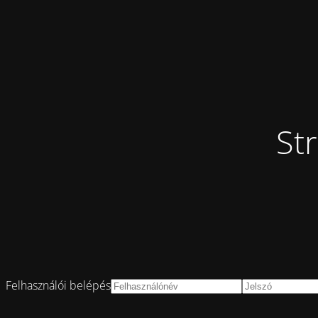
St
Felhasználói belépés