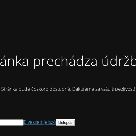
ránka prechádza údrž
Stránka bude čoskoro dostupná. Ďakujeme za vašu trpezlivosť!
Elveszett jelszó