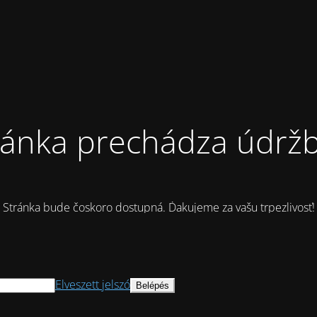
ránka prechádza údrž
Stránka bude čoskoro dostupná. Ďakujeme za vašu trpezlivosť!
Elveszett jelszó