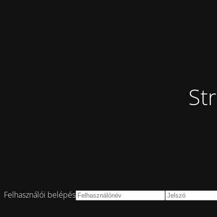
St
Felhasználói belépés