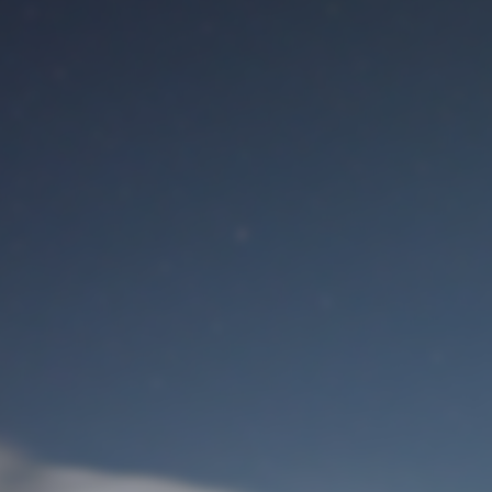
St
Felhasználói belépés