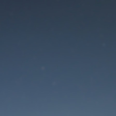
ránka prechádza údrž
Stránka bude čoskoro dostupná. Ďakujeme za vašu trpezlivosť!
Elveszett jelszó