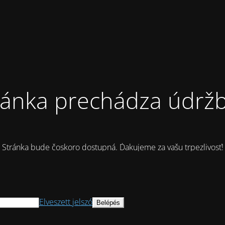
ránka prechádza údrž
Stránka bude čoskoro dostupná. Ďakujeme za vašu trpezlivosť!
Elveszett jelszó