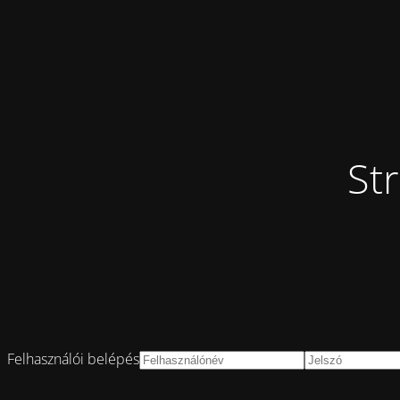
St
Felhasználói belépés